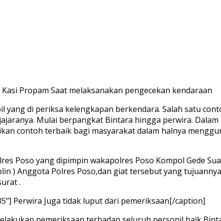
i Kasi Propam Saat melaksanakan pengecekan kendaraan
il yang di periksa kelengkapan berkendara. Salah satu co
ajaranya. Mulai berpangkat Bintara hingga perwira. Dalam
kan contoh terbaik bagi masyarakat dalam halnya menggu
lres Poso yang dipimpin wakapolres Poso Kompol Gede Sua
plin ) Anggota Polres Poso,dan giat tersebut yang tujuann
urat .
35"]
Perwira Juga tidak luput dari pemeriksaan[/caption]
melakukan pemeriksaan terhadap seluruh personil baik B