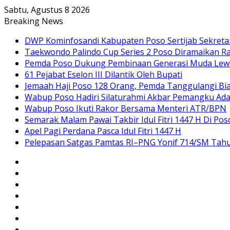
Sabtu, Agustus 8 2026
Breaking News
DWP Kominfosandi Kabupaten Poso Sertijab Sekreta
Taekwondo Palindo Cup Series 2 Poso Diramaikan Ra
Pemda Poso Dukung Pembinaan Generasi Muda Lewa
61 Pejabat Eselon III Dilantik Oleh Bupati
Jemaah Haji Poso 128 Orang, Pemda Tanggulangi Bi
Wabup Poso Hadiri Silaturahmi Akbar Pemangku Ada
Wabup Poso Ikuti Rakor Bersama Menteri ATR/BPN
Semarak Malam Pawai Takbir Idul Fitri 1447 H Di Pos
Apel Pagi Perdana Pasca Idul Fitri 1447 H
Pelepasan Satgas Pamtas RI–PNG Yonif 714/SM Tah
Sidebar
Random
Article
Log
In
Instagram
YouTube
Twitter
Facebook