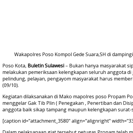
Wakapolres Poso Kompol Gede Suara,SH di damping
Facebook
Twitter
LinkedIn
Pinterest
WhatsApp
Telegram
Viber
Share
Print
Poso Kota,
Buletin Sulawesi
– Bukan hanya masyarakat sip
via
melakukan pemeriksaan kelengkapan seluruh anggota di j
Email
pelindung, pelayan, pengayom masyarakat harus memberi
(09/10).
Kegiatan dilaksanakan di Mako mapolres poso Propam Po
menggelar Gak Tib Plin ( Penegakan , Penertiban dan Disi
anggota baik sikap tampang maupun kelengkapan surat-s
[caption id="attachment_3580" align="alignright" width="3
Dalam pelaksanaan giat tersebut petugas Propam telah 