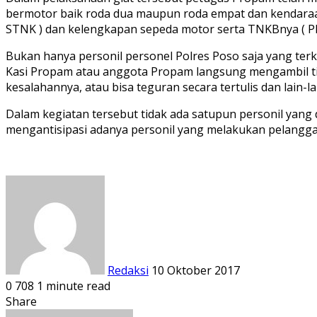
bermotor baik roda dua maupun roda empat dan kendaraan 
STNK ) dan kelengkapan sepeda motor serta TNKBnya ( Pl
Bukan hanya personil personel Polres Poso saja yang terk
Kasi Propam atau anggota Propam langsung mengambil tind
kesalahannya, atau bisa teguran secara tertulis dan lain
Dalam kegiatan tersebut tidak ada satupun personil ya
mengantisipasi adanya personil yang melakukan pelangga
Send
an
email
Redaksi
10 Oktober 2017
0
708
1 minute read
Facebook
Twitter
LinkedIn
Pinterest
WhatsApp
Telegram
Viber
Share
Print
Share
via
Facebook
Twitter
LinkedIn
Pinterest
WhatsApp
Telegram
Viber
Share
Print