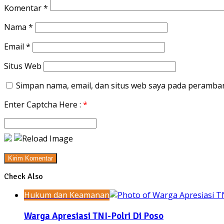
Komentar
*
Nama
*
Email
*
Situs Web
Simpan nama, email, dan situs web saya pada peramban
Enter Captcha Here :
*
Check Also
Close
Hukum dan Keamanan
Warga Apresiasi TNI-Polri Di Poso