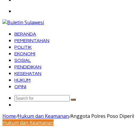
Menu
BERANDA
PEMERINTAHAN
POLITIK
EKONOMI
SOSIAL
PENDIDIKAN
KESEHATAN
HUKUM
OPINI
Search
Random
for
Article
Home
/
Hukum dan Keamanan
/
Anggota Polres Poso Diper
Hukum dan Keamanan