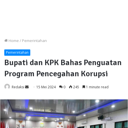
Home
/
Pemerintahan
Pemerintahan
Bupati dan KPK Bahas Penguatan
Program Pencegahan Korupsi
Send
Redaksi
15 Mei 2024
0
245
1 minute read
an
email