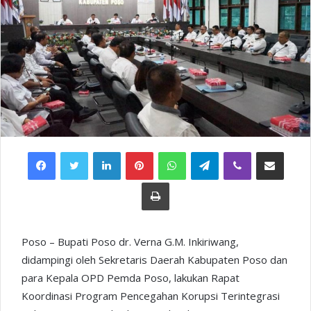
Facebook
Twitter
LinkedIn
Pinterest
WhatsApp
Telegram
Viber
Share via Email
Print
Poso – Bupati Poso dr. Verna G.M. Inkiriwang,
didampingi oleh Sekretaris Daerah Kabupaten Poso dan
para Kepala OPD Pemda Poso, lakukan Rapat
Koordinasi Program Pencegahan Korupsi Terintegrasi