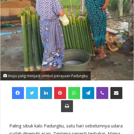
Inuyu yang menjadi simbol perayaan Padungku
Facebook
Twitter
LinkedIn
Pinterest
WhatsApp
Telegram
Viber
Share via Email
Print
Paling sibuk kalo Padungku, satu hari sebelumnya udara
sudah dipenuhi asap, Tentena seperti terbakar. Mama