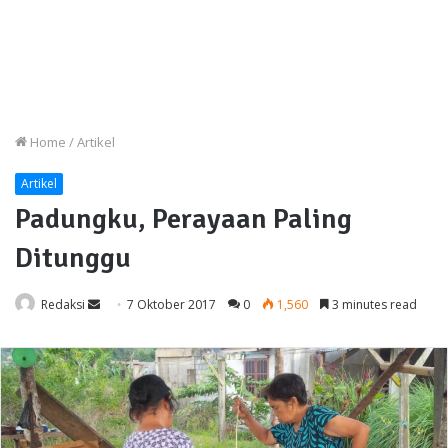
Home
/
Artikel
Artikel
Padungku, Perayaan Paling
Ditunggu
Send
Redaksi
7 Oktober 2017
0
1,560
3 minutes read
an
email