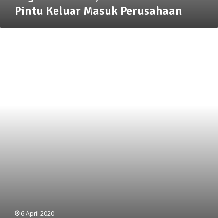
Pintu Keluar Masuk Perusahaan
Pasar
Sentral
Tentena
Sepi
6 April 2020