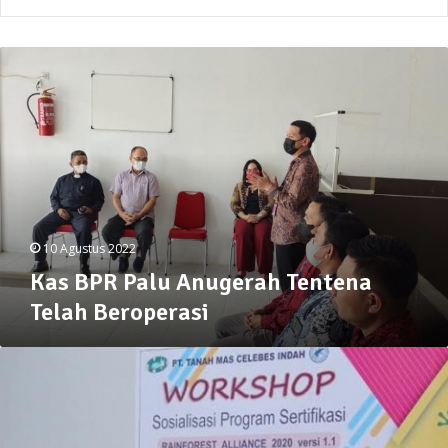
Kas
BPR
Palu
Anugerah
Tentena
Telah
Beroperasi
10 Agustus 2022
Kas BPR Palu Anugerah Tentena
Telah Beroperasi
Wabup:
Jangan
Malu
Jadi
Petani