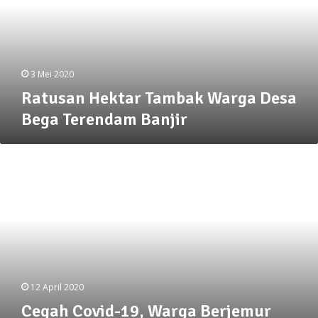
Bega
Terendam
Banjir
3 Mei 2020
Ratusan Hektar Tambak Warga Desa
Bega Terendam Banjir
Cegah
Covid-
19,
Warga
Berjemur
Serta
Senam
12 April 2020
Cegah Covid-19, Warga Berjemur