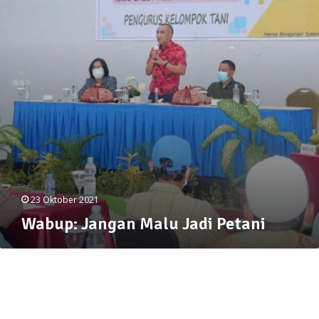
23 Oktober 2021
Wabup: Jangan Malu Jadi Petani
Hindari
Penggunaan
Narkoba
BNNK
Poso