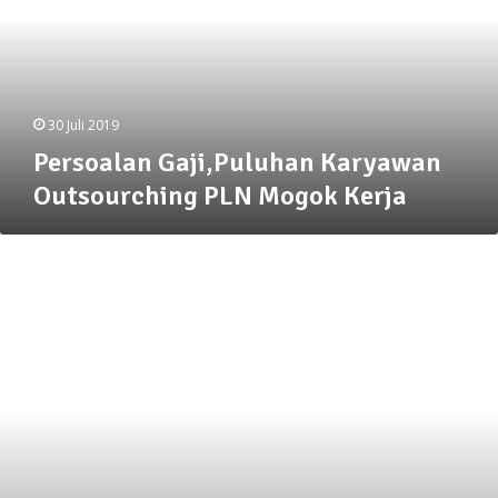
PLN
Mogok
Kerja
30 Juli 2019
Persoalan Gaji,Puluhan Karyawan
Outsourching PLN Mogok Kerja
TMM
Ke-
102
Telah
Selesai
Dan
Dapat
Dirasakan
Manfaatnya