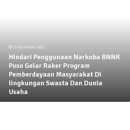
Gelar
Raker
Program
Pemberdayaan
Masyarakat
Di
lingkungan
Swasta
12 November 2020
Dan
Hindari Penggunaan Narkoba BNNK
Dunia
Poso Gelar Raker Program
Usaha
Pemberdayaan Masyarakat Di
lingkungan Swasta Dan Dunia
Usaha
Ratusan
Hektar
Tambak
Warga
Desa