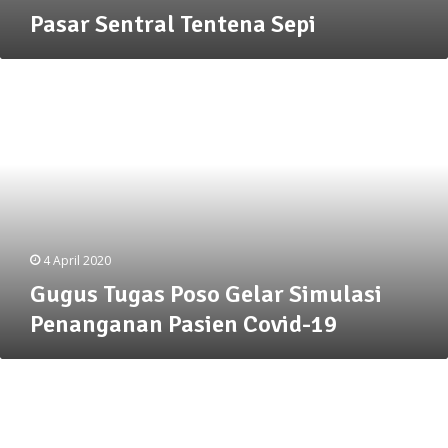
Pasar Sentral Tentena Sepi
Gugus
Tugas
Poso
Gelar
Simulasi
Penanganan
Pasien
Covid-
19
4 April 2020
Gugus Tugas Poso Gelar Simulasi
Penanganan Pasien Covid-19
Persoalan
Gaji,Puluhan
Karyawan
Outsourching