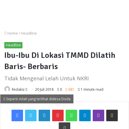
Home
/
Headline
Headline
Ibu-Ibu Di Lokasi TMMD Dilatih
Baris- Berbaris
Tidak Mengenal Lelah Untuk NKRI
Send
Redaksi
20 Juli 2018
0
681
1 minute read
an
Seperti inilah yang terlihat didesa Doda
email
Facebook
Twitter
LinkedIn
Pinterest
WhatsApp
Telegram
Viber
Share via Email
Print