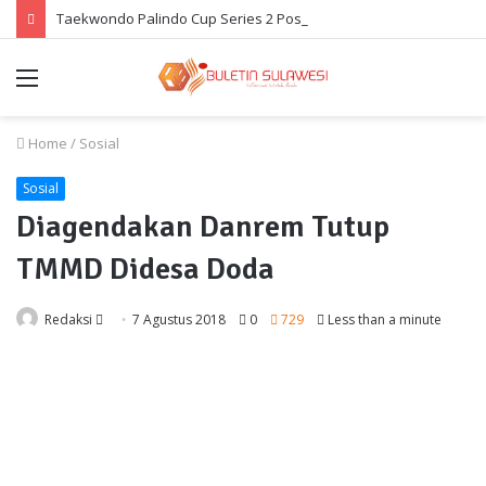
Taekwondo Palindo Cup Series 2 Poso Diramaikan Ratusan Atlet
Menu
Home
/
Sosial
Sosial
Diagendakan Danrem Tutup
TMMD Didesa Doda
Send
Redaksi
7 Agustus 2018
0
729
Less than a minute
an
email