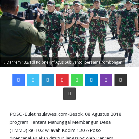
Danrem 132/Tdl Kolonel Inf Agus Subiyanto. bersama rombongan
Facebook
Twitter
LinkedIn
Pinterest
WhatsApp
Telegram
Viber
Share via Email
Print
POSO-Buletinsulawesi.com-Besok, 08 Agustus 2018
program Tentara Manunggal Membangun Desa
(TMMD) ke-102 wilayah Kodim 1307/Poso
direncanakan akan ditutup langsung oleh Danrem