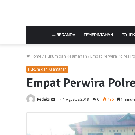
BERANDA
PEMERINTAHAN
POLITIK
Home
/
Hukum dan Keamanan
/
Empat Perwira Polres Po
Hukum dan Keamanan
Empat Perwira Polre
Send
Redaksi
1 Agustus 2019
0
796
1 minut
an
email