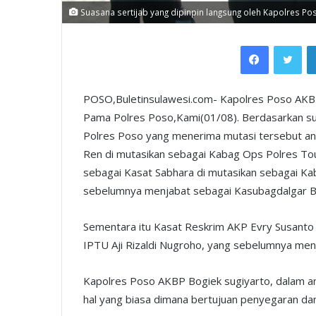
Suasana sertijab yang dipinpin langsung oleh Kapolres Po
Facebook
Twi
POSO,Buletinsulawesi.com- Kapolres Poso AKBP
Pama Polres Poso,Kami(01/08). Berdasarkan s
Polres Poso yang menerima mutasi tersebut an
Ren di mutasikan sebagai Kabag Ops Polres T
sebagai Kasat Sabhara di mutasikan sebagai Ka
sebelumnya menjabat sebagai Kasubagdalgar Ba
Sementara itu Kasat Reskrim AKP Evry Susanto 
IPTU Aji Rizaldi Nugroho, yang sebelumnya men
Kapolres Poso AKBP Bogiek sugiyarto, dalam am
hal yang biasa dimana bertujuan penyegaran dan