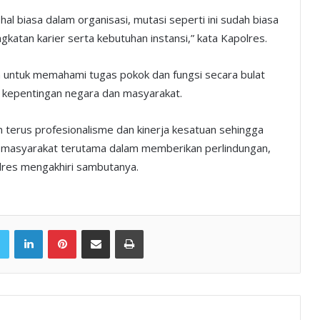
hal biasa dalam organisasi, mutasi seperti ini sudah biasa
ingkatan karier serta kebutuhan instansi,” kata Kapolres.
an untuk memahami tugas pokok dan fungsi secara bulat
agi kepentingan negara dan masyarakat.
terus profesionalisme dan kinerja kesatuan sehingga
n masyarakat terutama dalam memberikan perlindungan,
res mengakhiri sambutanya.
book
Twitter
LinkedIn
Pinterest
Share via Email
Print