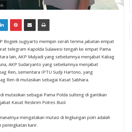
so.
tter
LinkedIn
Pinterest
Share via Email
Print
 Bogiek sugiyarto memipin serah terima jabatan empat
urat telegram Kapolda Sulawesi tengah ke empat Pama
tara lain, AKP Mulyadi yang sebelumnya menjabat Kabag
ouna, AKP Sudaryanto yang sebelumnya menjabat
bag Ren, sementara IPTU Sudji Hartono, yang
g Ren di mutasikan sebagai Kasat Sabhara.
di mutasikan sebagai Pama Polda sulteng di gantikan
jabat Kasat Reskrim Polres Buol.
anatnya mengatakan mutasi di lingkungan polri adalah
 peningkatan karir.