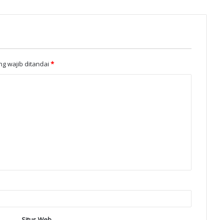
g wajib ditandai
*
Situs Web