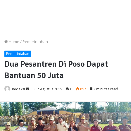
Home
/
Pemerintahan
Pemerintahan
Dua Pesantren Di Poso Dapat
Bantuan 50 Juta
Send
Redaksi
7 Agustus 2019
0
857
2 minutes read
an
email