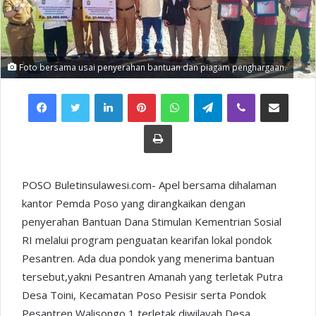
Foto bersama usai penyerahan bantuan dan piagam penghargaan.
Facebook
Twitter
LinkedIn
Pinterest
WhatsApp
Telegram
Viber
Share via Email
Print
POSO Buletinsulawesi.com- Apel bersama dihalaman
kantor Pemda Poso yang dirangkaikan dengan
penyerahan Bantuan Dana Stimulan Kementrian Sosial
RI melalui program penguatan kearifan lokal pondok
Pesantren. Ada dua pondok yang menerima bantuan
tersebut,yakni Pesantren Amanah yang terletak Putra
Desa Toini, Kecamatan Poso Pesisir serta Pondok
Pesantren Walisongo 1 terletak diwilayah Desa