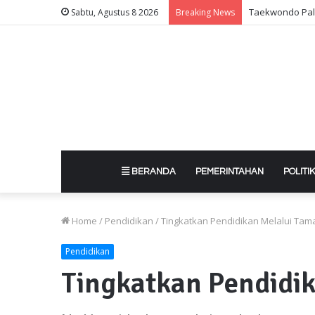
Taekwondo Pali
Sabtu, Agustus 8 2026
Breaking News
BERANDA
PEMERINTAHAN
POLITIK
Home
/
Pendidikan
/
Tingkatkan Pendidikan Melalui Tam
Pendidikan
Tingkatkan Pendidi