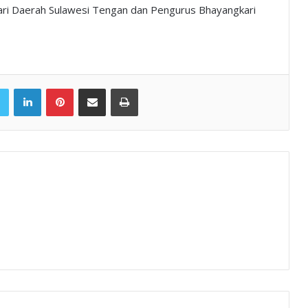
i Daerah Sulawesi Tengan dan Pengurus Bhayangkari
book
Twitter
LinkedIn
Pinterest
Share via Email
Print