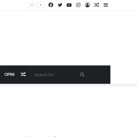
Facebook
Twitter
YouTube
Instagram
Log
Random
Sidebar
In
Article
Random
Search
OPINI
Article
for