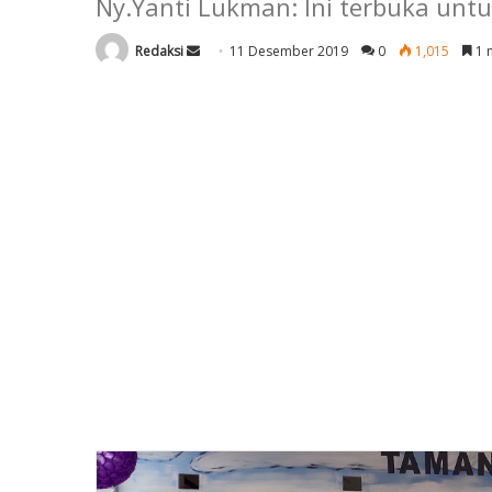
Ny.Yanti Lukman: Ini terbuka un
Send
Redaksi
11 Desember 2019
0
1,015
1 
an
email