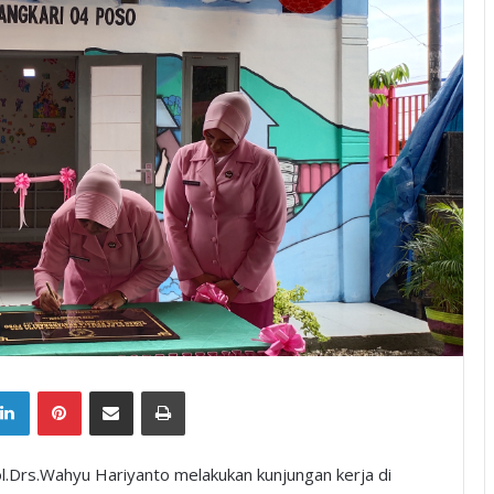
tter
LinkedIn
Pinterest
Share via Email
Print
l.Drs.Wahyu Hariyanto melakukan kunjungan kerja di