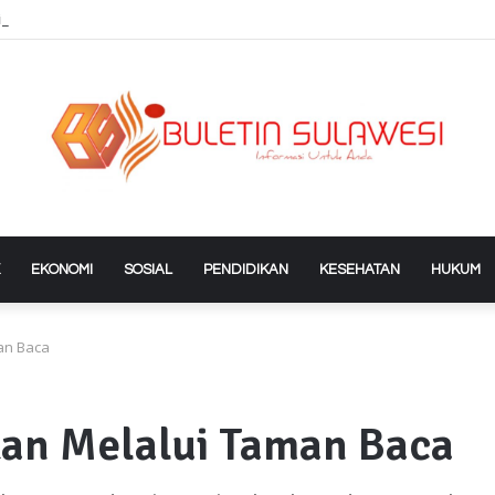
ndo Cup Series 2 Poso Diramaikan Ratusan Atlet
EKONOMI
SOSIAL
PENDIDIKAN
KESEHATAN
HUKUM
an Baca
kan Melalui Taman Baca