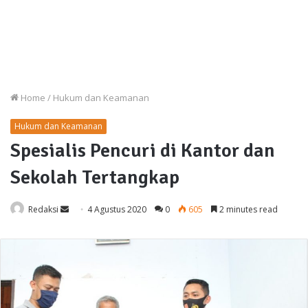
Home
/
Hukum dan Keamanan
Hukum dan Keamanan
Spesialis Pencuri di Kantor dan
Sekolah Tertangkap
Send
Redaksi
4 Agustus 2020
0
605
2 minutes read
an
email