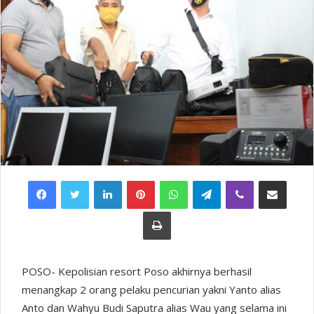
Facebook
Twitter
LinkedIn
Pinterest
WhatsApp
Telegram
Viber
Share via Email
Print
POSO- Kepolisian resort Poso akhirnya berhasil
menangkap 2 orang pelaku pencurian yakni Yanto alias
Anto dan Wahyu Budi Saputra alias Wau yang selama ini