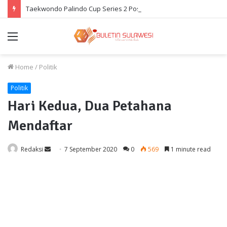
Taekwondo Palindo Cup Series 2 Poso Diramaikan Ratusan Atlet
Menu
Home
/
Politik
Politik
Hari Kedua, Dua Petahana
Mendaftar
Send
Redaksi
7 September 2020
0
569
1 minute read
an
email