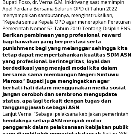
Bupati Poso, dr. Verna G.M. Inkiriwang saat memimpin
Apel Perdana Bersama Seluruh OPD di Tahun 2022
menyampaikan sambutannya, menginstruksikan,
“Kepada semua Kepala OPD agar menerapkan Peraturan
Pemerintah Nomor 53 Tahun 2010 Tentang Disiplin PNS.
𝗕𝗲𝗿𝗶𝗸𝗮𝗻 𝗽𝗲𝗺𝗯𝗶𝗻𝗮𝗮𝗻 𝘆𝗮𝗻𝗴 𝗽𝗿𝗼𝗳𝗲𝘀𝗶𝗼𝗻𝗮𝗹, 𝗿𝗲𝘄𝗮𝗿𝗱
𝗯𝗮𝗴𝗶 𝗯𝗮𝘄𝗮𝗵𝗮𝗻 𝘆𝗮𝗻𝗴 𝗯𝗲𝗿𝗽𝗿𝗲𝘀𝘁𝗮𝘀𝗶 𝘀𝗲𝗿𝘁𝗮
𝗽𝘂𝗻𝗶𝘀𝗵𝗺𝗲𝗻𝘁 𝗯𝗮𝗴𝗶 𝘆𝗮𝗻𝗴 𝗺𝗲𝗹𝗮𝗻𝗴𝗴𝗮𝗿 𝘀𝗲𝗵𝗶𝗻𝗴𝗴𝗮 𝗸𝗶𝘁𝗮
𝘁𝗲𝘁𝗮𝗽 𝗱𝗮𝗽𝗮𝘁 𝗺𝗲𝗺𝗽𝗲𝗿𝘁𝗮𝗵𝗮𝗻𝗸𝗮𝗻 𝗸𝘂𝗮𝗹𝗶𝘁𝗮𝘀 𝗦𝗗𝗠 𝗔𝗦𝗡
𝘆𝗮𝗻𝗴 𝗽𝗿𝗼𝗳𝗲𝘀𝗶𝗼𝗻𝗮𝗹, 𝗯𝗲𝗿𝗶𝗻𝘁𝗲𝗴𝗿𝗶𝘁𝗮𝘀, 𝗹𝗼𝘆𝗮𝗹 𝗱𝗮𝗻
𝗯𝗲𝗿𝗱𝗲𝗱𝗶𝗸𝗮𝘀𝗶 𝘆𝗮𝗻𝗴 𝗺𝗲𝗻𝗷𝗮𝗱𝗶 𝗺𝗼𝗱𝗮𝗹 𝗸𝗶𝘁𝗮 𝗱𝗮𝗹𝗮𝗺
𝗯𝗲𝗿𝘀𝗮𝗺𝗮-𝘀𝗮𝗺𝗮 𝗺𝗲𝗺𝗯𝗮𝗻𝗴𝘂𝗻 𝗡𝗲𝗴𝗲𝗿𝗶 𝗦𝗶𝗻𝘁𝘂𝘄𝘂
𝗠𝗮𝗿𝗼𝘀𝗼.” 𝗕𝘂𝗽𝗮𝘁𝗶 𝗷𝘂𝗴𝗮 𝗺𝗲𝗻𝗴𝗶𝗻𝗴𝗮𝘁𝗸𝗮𝗻 𝗮𝗴𝗮𝗿
𝗯𝗲𝗿𝗵𝗮𝘁𝗶-𝗵𝗮𝘁𝗶 𝗱𝗮𝗹𝗮𝗺 𝗺𝗲𝗻𝗴𝗴𝘂𝗻𝗮𝗸𝗮𝗻 𝗺𝗲𝗱𝗶𝗮 𝘀𝗼𝘀𝗶𝗮𝗹,
𝗷𝗮𝗻𝗴𝗮𝗻 𝗰𝗲𝗿𝗼𝗯𝗼𝗵 𝗱𝗮𝗻 𝘀𝗲𝗺𝗯𝗿𝗼𝗻𝗼 𝗺𝗲𝗻𝗴𝘂𝗽𝗱𝗮𝘁𝗲
𝘀𝘁𝗮𝘁𝘂𝘀, 𝗮𝗽𝗮 𝗹𝗮𝗴𝗶 𝘁𝗲𝗿𝗸𝗮𝗶𝘁 𝗱𝗲𝗻𝗴𝗮𝗻 𝘁𝘂𝗴𝗮𝘀 𝗱𝗮𝗻
𝘁𝗮𝗻𝗴𝗴𝘂𝗻𝗴 𝗷𝗮𝘄𝗮𝗯 𝘀𝗲𝗯𝗮𝗴𝗮𝗶 𝗔𝗦𝗡.
Lanjut Verna, “Sebagai pelaksana kebijakan pemerintah
𝗵𝗲𝗻𝗱𝗮𝗸𝗻𝘆𝗮 𝘀𝗲𝘁𝗶𝗮𝗽 𝗔𝗦𝗡 𝗺𝗲𝗻𝗷𝗮𝗱𝗶 𝗺𝗼𝘁𝗼𝗿
𝗽𝗲𝗻𝗴𝗴𝗲𝗿𝗮𝗸 𝗱𝗮𝗹𝗮𝗺 𝗽𝗲𝗹𝗮𝗸𝘀𝗮𝗻𝗮𝗮𝗻 𝗸𝗲𝗯𝗶𝗷𝗮𝗸𝗮𝗻 𝗽𝘂𝗯𝗹𝗶𝗸
𝘆𝗮𝗻𝗴 𝗱𝗶𝗮𝗺𝗯𝗶𝗹 𝗼𝗹𝗲𝗵 𝗽𝗲𝗺𝗲𝗿𝗶𝗻𝘁𝗮𝗵 𝗱𝗮𝗲𝗿𝗮𝗵. Setiap ASN