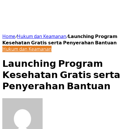
Home
/
Hukum dan Keamanan
/
𝗟𝗮𝘂𝗻𝗰𝗵𝗶𝗻𝗴 𝗣𝗿𝗼𝗴𝗿𝗮𝗺
𝗞𝗲𝘀𝗲𝗵𝗮𝘁𝗮𝗻 𝗚𝗿𝗮𝘁𝗶𝘀 𝘀𝗲𝗿𝘁𝗮 𝗣𝗲𝗻𝘆𝗲𝗿𝗮𝗵𝗮𝗻 𝗕𝗮𝗻𝘁𝘂𝗮𝗻
Hukum dan Keamanan
𝗟𝗮𝘂𝗻𝗰𝗵𝗶𝗻𝗴 𝗣𝗿𝗼𝗴𝗿𝗮𝗺
𝗞𝗲𝘀𝗲𝗵𝗮𝘁𝗮𝗻 𝗚𝗿𝗮𝘁𝗶𝘀 𝘀𝗲𝗿𝘁𝗮
𝗣𝗲𝗻𝘆𝗲𝗿𝗮𝗵𝗮𝗻 𝗕𝗮𝗻𝘁𝘂𝗮𝗻