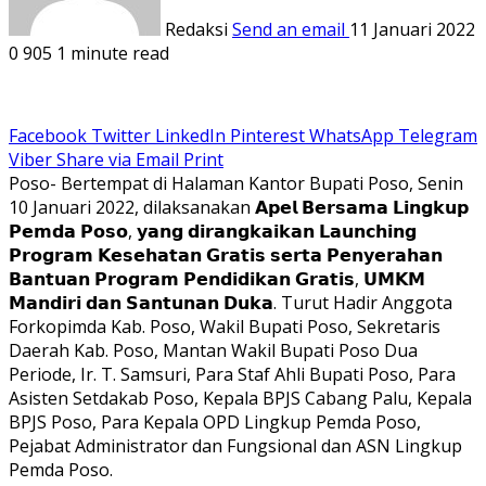
Redaksi
Send an email
11 Januari 2022
0
905
1 minute read
Facebook
Twitter
LinkedIn
Pinterest
WhatsApp
Telegram
Viber
Share via Email
Print
Poso- Bertempat di Halaman Kantor Bupati Poso, Senin
10 Januari 2022, dilaksanakan 𝗔𝗽𝗲𝗹 𝗕𝗲𝗿𝘀𝗮𝗺𝗮 𝗟𝗶𝗻𝗴𝗸𝘂𝗽
𝗣𝗲𝗺𝗱𝗮 𝗣𝗼𝘀𝗼, 𝘆𝗮𝗻𝗴 𝗱𝗶𝗿𝗮𝗻𝗴𝗸𝗮𝗶𝗸𝗮𝗻 𝗟𝗮𝘂𝗻𝗰𝗵𝗶𝗻𝗴
𝗣𝗿𝗼𝗴𝗿𝗮𝗺 𝗞𝗲𝘀𝗲𝗵𝗮𝘁𝗮𝗻 𝗚𝗿𝗮𝘁𝗶𝘀 𝘀𝗲𝗿𝘁𝗮 𝗣𝗲𝗻𝘆𝗲𝗿𝗮𝗵𝗮𝗻
𝗕𝗮𝗻𝘁𝘂𝗮𝗻 𝗣𝗿𝗼𝗴𝗿𝗮𝗺 𝗣𝗲𝗻𝗱𝗶𝗱𝗶𝗸𝗮𝗻 𝗚𝗿𝗮𝘁𝗶𝘀, 𝗨𝗠𝗞𝗠
𝗠𝗮𝗻𝗱𝗶𝗿𝗶 𝗱𝗮𝗻 𝗦𝗮𝗻𝘁𝘂𝗻𝗮𝗻 𝗗𝘂𝗸𝗮. Turut Hadir Anggota
Forkopimda Kab. Poso, Wakil Bupati Poso, Sekretaris
Daerah Kab. Poso, Mantan Wakil Bupati Poso Dua
Periode, Ir. T. Samsuri, Para Staf Ahli Bupati Poso, Para
Asisten Setdakab Poso, Kepala BPJS Cabang Palu, Kepala
BPJS Poso, Para Kepala OPD Lingkup Pemda Poso,
Pejabat Administrator dan Fungsional dan ASN Lingkup
Pemda Poso.