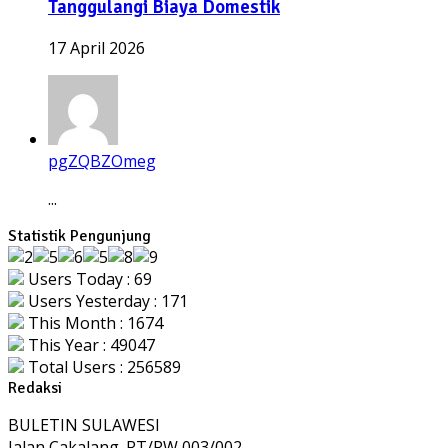
Tanggulangi Biaya Domestik
17 April 2026
pgZQBZOmeg
...
Statistik Pengunjung
Users Today : 69
Users Yesterday : 171
This Month : 1674
This Year : 49047
Total Users : 256589
Redaksi
BULETIN SULAWESI
Jalan Cakalang. RT/RW 003/002