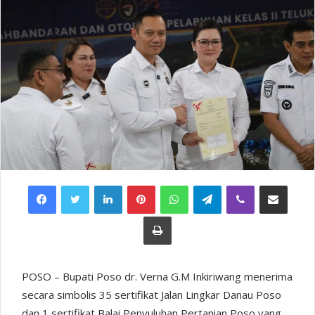
Facebook
Twitter
LinkedIn
Pinterest
WhatsApp
Telegram
Viber
Share via Email
Print
POSO – Bupati Poso dr. Verna G.M Inkiriwang menerima
secara simbolis 35 sertifikat Jalan Lingkar Danau Poso
dan 1 sertifikat Balai Penyuluhan Pertanian Poso yang