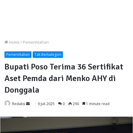
Home
/
Pemerintahan
Pemerintahan
Tak Berkategori
Bupati Poso Terima 36 Sertifikat
Aset Pemda dari Menko AHY di
Donggala
Send
Redaksi
9 Juli 2025
0
290
1 minute read
an
email