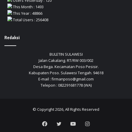
Users Yesterday : 120
This Month : 1493
This Year : 48866
Total Users : 256408
Redaksi
BULETIN SULAWESI
Jalan Cakalang. RT/RW 003/002
Desa Bega. Kecamatan Poso Pesisir.
Kabupaten Poso. Sulawesi Tengah. 94618
E-mail : firmanposo@gmail.com
Telepon : 082291681778 (WA)
© Copyright 2026, All Rights Reserved
Facebook
Twitter
YouTube
Instagram