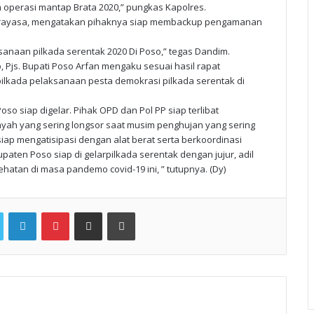
operasi mantap Brata 2020,” pungkas Kapolres.
Marrayasa, mengatakan pihaknya siap membackup pengamanan
naan pilkada serentak 2020 Di Poso,” tegas Dandim.
 Pjs. Bupati Poso Arfan mengaku sesuai hasil rapat
lkada pelaksanaan pesta demokrasi pilkada serentak di
so siap digelar. Pihak OPD dan Pol PP siap terlibat
yah yang sering longsor saat musim penghujan yang sering
iap mengatisipasi dengan alat berat serta berkoordinasi
paten Poso siap di gelarpilkada serentak dengan jujur, adil
atan di masa pandemo covid-19 ini, ” tutupnya. (Dy)
Twitter
LinkedIn
Pinterest
Share via Email
Print