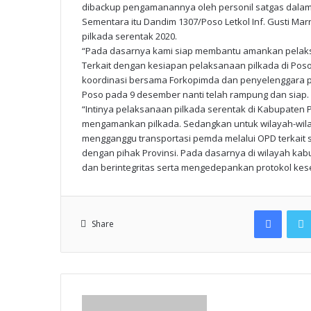
dibackup pengamanannya oleh personil satgas dalam 
Sementara itu Dandim 1307/Poso Letkol Inf. Gusti 
pilkada serentak 2020.
“Pada dasarnya kami siap membantu amankan pelaksa
Terkait dengan kesiapan pelaksanaan pilkada di Poso,
koordinasi bersama Forkopimda dan penyelenggara pi
Poso pada 9 desember nanti telah rampung dan siap.
“Intinya pelaksanaan pilkada serentak di Kabupaten Po
mengamankan pilkada. Sedangkan untuk wilayah-wila
mengganggu transportasi pemda melalui OPD terkait s
dengan pihak Provinsi. Pada dasarnya di wilayah kabu
dan berintegritas serta mengedepankan protokol keseh
Facebook
Share