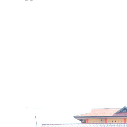
an
email