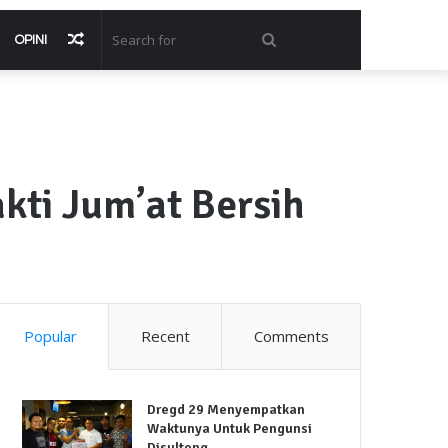
Random
Search
OPINI
Article
for
kti Jum’at Bersih
Popular
Recent
Comments
Dregd 29 Menyempatkan
Waktunya Untuk Pengunsi
Disulteng