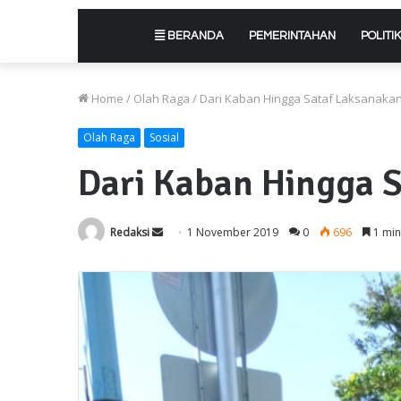
BERANDA
PEMERINTAHAN
POLITIK
Home
/
Olah Raga
/
Dari Kaban Hingga Sataf Laksanakan 
Olah Raga
Sosial
Dari Kaban Hingga S
Send
Redaksi
1 November 2019
0
696
1 min
an
email