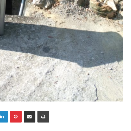
tter
LinkedIn
Pinterest
Share via Email
Print