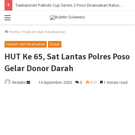
Taekwondo Palindo Cup Series 2 Poso Diramaikan Ratusan Atlet
Menu
Home
/
Hukum dan Keamanan
Hukum dan Keamanan
Sosial
HUT Ke 65, Sat Lantas Polres Poso
Gelar Donor Darah
Send
Redaksi
14 September 2020
0
610
1 minute read
an
email