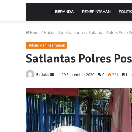
BERANDA
PEMERINTAHAN
POLITIK
Home
/
Hukum dan Keamanan
/
Satlantas Polres Poso 
Hukum dan Keamanan
Satlantas Polres Po
Send
Redaksi
29 September 2020
0
731
1 m
an
email