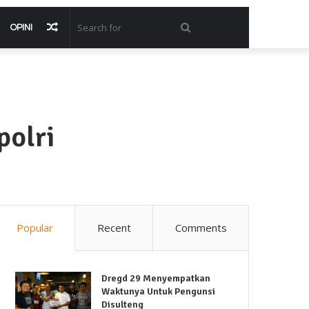
Random
Search
OPINI
Article
for
polri
Popular
Recent
Comments
Dregd 29 Menyempatkan
Waktunya Untuk Pengunsi
Disulteng