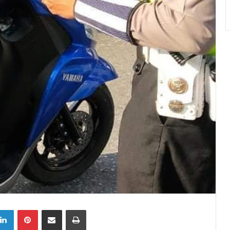
tter
LinkedIn
Pinterest
Share via Email
Print