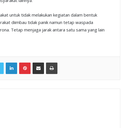
syarakat lainnya.
akat untuk tidak melakukan kegiatan dalam bentuk
akat diimbau tidak panik namun tetap waspada
ona. Tetap menjaga jarak antara satu sama yang lain
book
Twitter
LinkedIn
Pinterest
Share via Email
Print